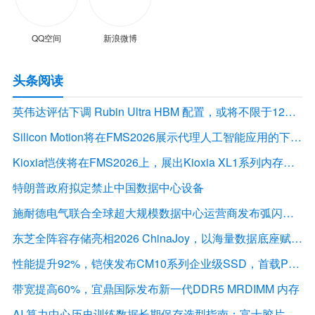
QQ空间
新浪微博
头条阅读
英伟达评估下调 Rubin Ultra HBM 配置，或将不限于12Hi HBM4E
Silicon Motion将在FMS2026展示代理人工智能应用的下一代存储解决方案
Kioxia恺侠将在FMS2026上，展出Kioxia XL1系列内存扩展模块
特朗普政府拟定禁止中国数据中心设备
施耐德电气联合全球超大规模数据中心运营商发布弧闪风险评估报告
东芝全阵容存储亮相2026 ChinaJoy，以海量数据底座赋能“与AI同游”新体验
性能提升92%，铠侠发布CM10系列企业级SSD，首载PCIe 6.0接口
带宽提高60%，宜鼎国际发布新一代DDR5 MRDIMM 内存
AI 算力中心历史训练数据长期保存选型指南：富士胶片 LTO 磁带解决方案深度解析