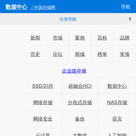
数据中心
导航
/ 中国存储网
分类导航
X
新闻
市场
案例
百科
品牌
历史
论坛
商城
榜单
奖项
企业级存储
SSD/闪存
超融合HCI
数据中心
网络存储
分布式存储
NAS存储
网络安全
备份
容灾
云计算
大数据
人工智能