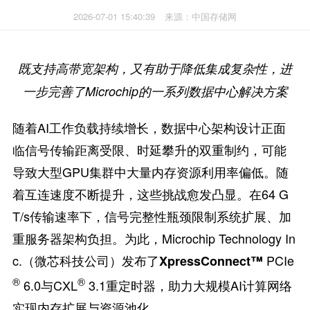
2026-07-01 15:40:39
来源：中国存储网
既支持高带宽架构，又有助于降低集成复杂性，进
一步完善了
Microchip
的一系列
数据中心解决方案
随着AI工作负载持续增长，数据中心架构设计正面
临信号传输距离受限、时延攀升的双重制约，可能
导致大型GPU集群中大量内存资源利用率偏低。随
着互连速度不断提升，这些挑战愈发凸显。在64 G
T/s传输速率下，信号完整性瓶颈限制系统扩展、加
重服务器架构负担。为此，Microchip Technology In
c.（微芯科技公司）发布了
PCIe
XpressConnect™
®
®
6.0与CXL
3.1重定时器，助力大规模AI计算网络
实现内存扩展与资源池化。