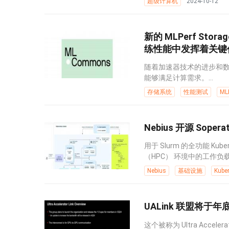
超级计算机
2024-10-12
新的 MLPerf Sto
练性能中发挥着关键
随着加速器技术的进步和数
能够满足计算需求。...
存储系统
性能测试
MLP
Nebius 开源 Soper
用于 Slurm 的全功能 K
（HPC） 环境中的工作负载
Nebius
基础设施
Kube
UALink 联盟将于
这个被称为 Ultra Accel