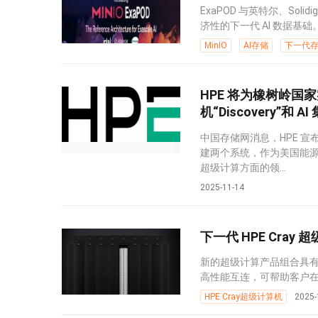
ExaPOD 与英特尔、Soli
济性的下一代 AI 数据基础。.
MinIO
AI存储
下一代
HPE 将为橡树岭
机“Discovery”和 AI
中国存储网消息，HPE 宣布
建两个系统，作为美国能源
超级计算方面的领...
2025-11-14
下一代 HPE Cra
新的超级计算产品组合具
高性能互连，可帮助客户在融合
HPE Cray超级计算机
2025-