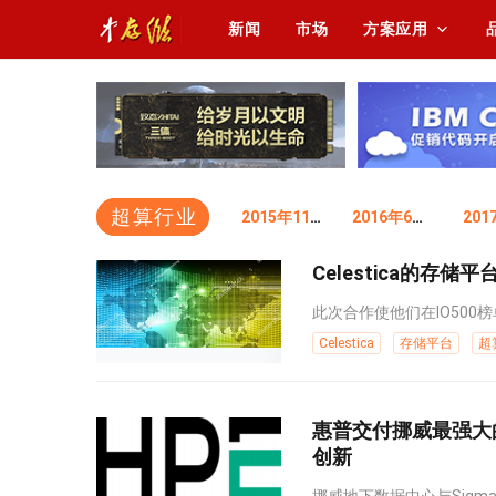
新闻
市场
方案应用
超算行业
2015年11月排
2016年6月排
Celestica的存
此次合作使他们在IO500榜
Celestica
存储平台
超
惠普交付挪威最强大
创新