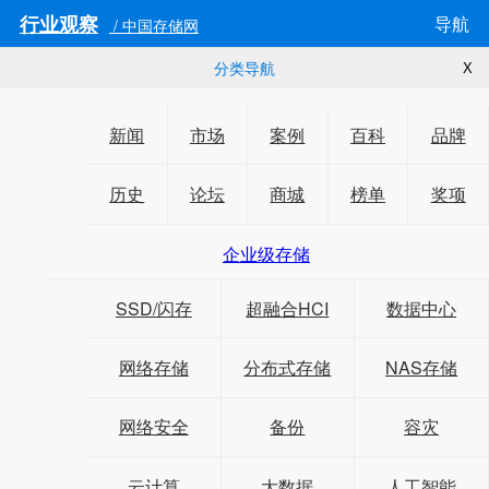
行业观察
导航
/ 中国存储网
分类导航
X
新闻
市场
案例
百科
品牌
历史
论坛
商城
榜单
奖项
企业级存储
SSD/闪存
超融合HCI
数据中心
网络存储
分布式存储
NAS存储
网络安全
备份
容灾
云计算
大数据
人工智能