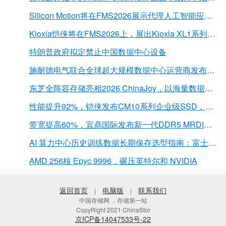
Silicon Motion将在FMS2026展示代理人工智能应用的下一代存储解决方案
Kioxia恺侠将在FMS2026上，展出Kioxia XL1系列内存扩展模块
特朗普政府拟定禁止中国数据中心设备
施耐德电气联合全球超大规模数据中心运营商发布弧闪风险评估报告
东芝全阵容存储亮相2026 ChinaJoy，以海量数据底座赋能“与AI同游”新体验
性能提升92%，铠侠发布CM10系列企业级SSD，首载PCIe 6.0接口
带宽提高60%，宜鼎国际发布新一代DDR5 MRDIMM 内存
AI 算力中心历史训练数据长期保存选型指南：富士胶片 LTO 磁带解决方案深度解析
AMD 256核 Epyc 9996，碾压英特尔和 NVIDIA
返回首页
电脑版
联系我们
|
|
中国存储网 ，存储第一站
CopyRight 2021 ChinaStor
京ICP备14047533号-22