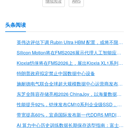
继续阅读
AWS
头条阅读
英伟达评估下调 Rubin Ultra HBM 配置，或将不限于12Hi HBM4E
Silicon Motion将在FMS2026展示代理人工智能应用的下一代存储解决方案
Kioxia恺侠将在FMS2026上，展出Kioxia XL1系列内存扩展模块
特朗普政府拟定禁止中国数据中心设备
施耐德电气联合全球超大规模数据中心运营商发布弧闪风险评估报告
东芝全阵容存储亮相2026 ChinaJoy，以海量数据底座赋能“与AI同游”新体验
性能提升92%，铠侠发布CM10系列企业级SSD，首载PCIe 6.0接口
带宽提高60%，宜鼎国际发布新一代DDR5 MRDIMM 内存
AI 算力中心历史训练数据长期保存选型指南：富士胶片 LTO 磁带解决方案深度解析