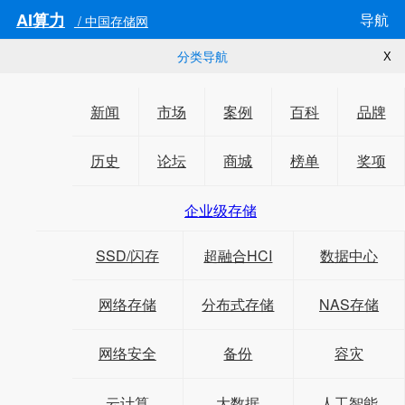
AI算力
导航
/ 中国存储网
分类导航
X
新闻
市场
案例
百科
品牌
历史
论坛
商城
榜单
奖项
企业级存储
SSD/闪存
超融合HCI
数据中心
网络存储
分布式存储
NAS存储
网络安全
备份
容灾
云计算
大数据
人工智能