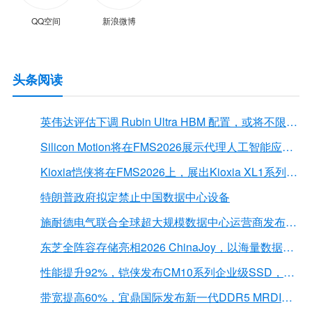
QQ空间
新浪微博
头条阅读
英伟达评估下调 Rubin Ultra HBM 配置，或将不限于12Hi HBM4E
Silicon Motion将在FMS2026展示代理人工智能应用的下一代存储解决方案
Kioxia恺侠将在FMS2026上，展出Kioxia XL1系列内存扩展模块
特朗普政府拟定禁止中国数据中心设备
施耐德电气联合全球超大规模数据中心运营商发布弧闪风险评估报告
东芝全阵容存储亮相2026 ChinaJoy，以海量数据底座赋能“与AI同游”新体验
性能提升92%，铠侠发布CM10系列企业级SSD，首载PCIe 6.0接口
带宽提高60%，宜鼎国际发布新一代DDR5 MRDIMM 内存