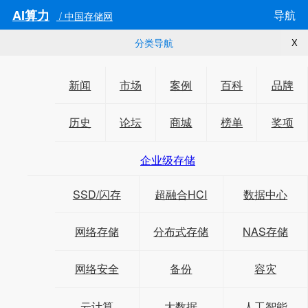
AI算力
导航
/ 中国存储网
分类导航
X
新闻
市场
案例
百科
品牌
历史
论坛
商城
榜单
奖项
企业级存储
SSD/闪存
超融合HCI
数据中心
网络存储
分布式存储
NAS存储
网络安全
备份
容灾
云计算
大数据
人工智能