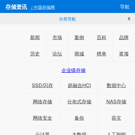
存储资讯
导航
/ 中国存储网
分类导航
X
新闻
市场
案例
百科
品牌
历史
论坛
商城
榜单
奖项
企业级存储
SSD/闪存
超融合HCI
数据中心
网络存储
分布式存储
NAS存储
网络安全
备份
容灾
云计算
大数据
人工智能