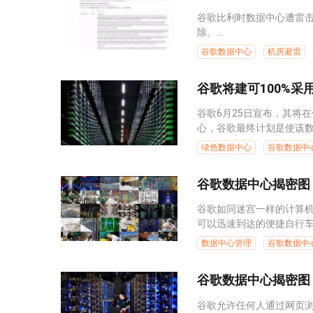
谷歌比利时数据中心遭雷击，
除。...
谷歌数据中心
机房避雷
谷歌将建可100%
谷歌6月25日宣布，其将
心，谷歌最终计划是使该数据
绿色数据中心
谷歌数据中
谷歌数据中心揭密图 
谷歌如同迷宫一样的计算
可以迅速到达的便捷自行车
数据中心管理
谷歌数据中
谷歌数据中心揭密图 
谷歌允许任何人通过网页