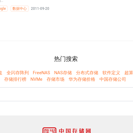
.
gle
数据中心
2011-09-20
热门搜索
盘
全闪存阵列
FreeNAS
NAS存储
分布式存储
软件定义
超算
存储排行榜
NVMe
存储市场
华为存储价格
中国存储公司