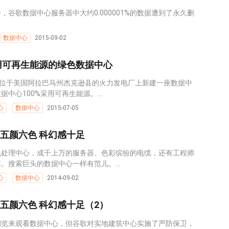
谷歌数据中心服务器中大约0.000001%的数据遭到了永久删
数据中心
2015-09-02
采用可再生能源的绿色数据中心
在位于美国阿拉巴马州杰克逊县的火力发电厂上新建一座数据中
中心100%采用可再生能源。...
心
数据中心
2015-07-05
五颜六色 科幻感十足
机处理中心，成千上万的服务器、色彩缤纷的电缆，还有工程师
。搜索巨头的数据中心一样有范儿。...
心
数据中心
2014-09-02
五颜六色 科幻感十足（2）
浏览来观看数据中心，但谷歌对实地建筑中心实施了严防保卫，