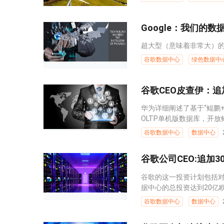
Google：我们的
超大型（意味着非常大）的
谷歌数据中心
绿色数据中
谷歌CEO皮查伊：追
华为详细阐述了基于“鲲鹏+
OLTP单机版数据库，开放
谷歌数据中心
数据中心
谷歌公司CEO:追加
谷歌的这一投资计划包括对
据中心的总投资达到20亿欧元
谷歌数据中心
数据中心