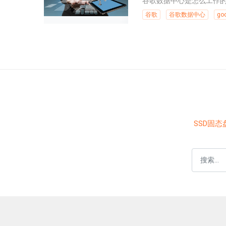
谷歌数据中心是怎么工作的..
谷歌
谷歌数据中心
goo
SSD固态