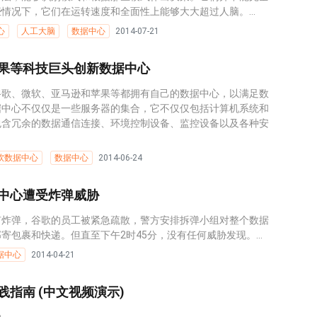
情况下，它们在运转速度和全面性上能够大大超过人脑。...
心
人工大脑
数据中心
2014-07-21
果等科技巨头创新数据中心
谷歌、微软、亚马逊和苹果等都拥有自己的数据中心，以满足数
据中心不仅仅是一些服务器的集合，它不仅仅包括计算机系统和
包含冗余的数据通信连接、环境控制设备、监控设备以及各种安
软数据中心
数据中心
2014-06-24
中心遭受炸弹威胁
有炸弹，谷歌的员工被紧急疏散，警方安排拆弹小组对整个数据
包裹和快递。但直至下午2时45分，没有任何威胁发现。...
据中心
2014-04-21
指南 (中文视频演示)