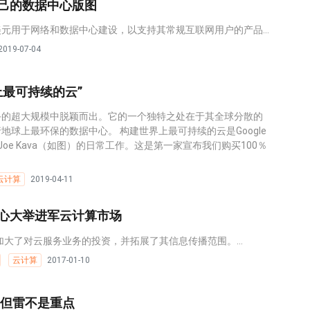
己的数据中心版图
元用于网络和数据中心建设，以支持其常规互联网用户的产品...
2019-07-04
上最可持续的云”
手的超大规模中脱颖而出。它的一个独特之处在于其全球分散的
地球上最环保的数据中心。 构建世界上最可持续的云是Google
Joe Kava（如图）的日常工作。这是第一家宣布我们购买100％
云计算
2019-04-11
心大举进军云计算市场
加大了对云服务业务的投资，并拓展了其信息传播范围。...
云计算
2017-01-10
 但雷不是重点