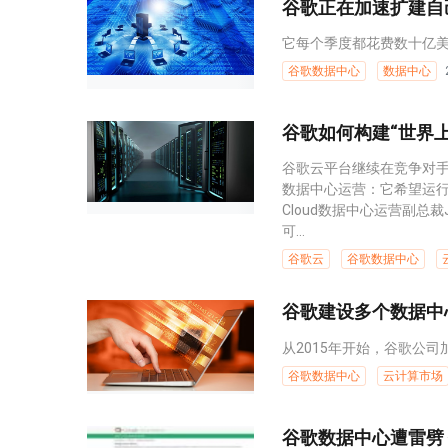
谷歌正在加速扩建自
它每个季度都花费数十亿美
谷歌数据中心
数据中心
谷歌如何构建“世界
谷歌云平台继续在竞争对
数据中心运营：它希望运行
Cloud数据中心运营副总裁
可...
谷歌云
谷歌数据中心
谷歌建设多个数据中
从2015年开始，谷歌公司
谷歌数据中心
云计算市场
谷歌数据中心遭雷劈