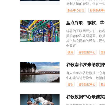
复制人脑的智能，但在一些
数据中心管理
谷歌数据中
盘点谷歌、微软、苹
硅谷的互联网巨头们，如
据的存储和处理需要。数
其它与之配套的设备，还
全装置...
机房
谷歌数据中心
微
谷歌南卡罗来纳数据
有人声称在谷歌数据中心
中心建筑进行搜查，包括邮寄
谷歌
谷歌数据中心
数
谷歌数据中心最佳实践