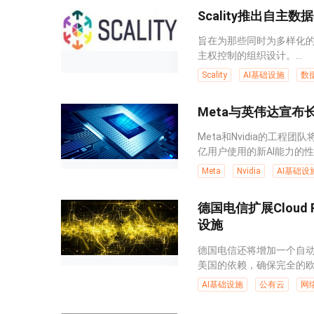
Scality推出自主
旨在为那些同时为多样化的
主权控制的组织设计。...
Scality
AI基础设施
数
Meta与英伟达宣布
Meta和Nvidia的工
亿用户使用的新AI能力的性能
Meta
Nvidia
AI基础设
德国电信扩展Cloud
设施
德国电信还将增加一个自
美国的依赖，确保完全的欧洲
AI基础设施
公有云
网