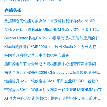
存储头条
数据湖仓高性能对象存储：霄云科技碧海存储vsMinIO
英伟达评估下调 Rubin Ultra HBM 配置，或将不限于12Hi HBM4E
Silicon Motion将在FMS2026展示代理人工智能应用的下一代存储解决方案
Kioxia恺侠将在FMS2026上，展出Kioxia XL1系列内存扩展模块
特朗普政府拟定禁止中国数据中心设备
施耐德电气联合全球超大规模数据中心运营商发布弧闪风险评估报告
东芝全阵容存储亮相2026 ChinaJoy，以海量数据底座赋能“与AI同游”新体验
性能提升92%，铠侠发布CM10系列企业级SSD，首载PCIe 6.0接口
带宽提高60%，宜鼎国际发布新一代DDR5 MRDIMM 内存
AI 算力中心历史训练数据长期保存选型指南：富士胶片 LTO 磁带解决方案深度解析