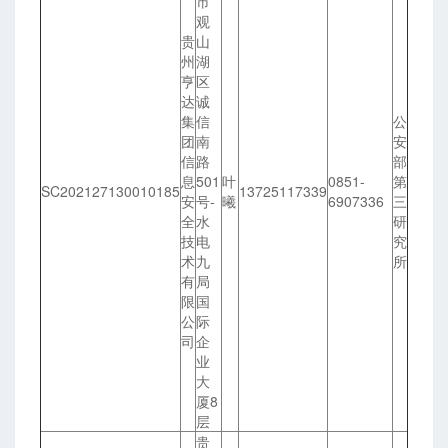
市
观
贵
山
州
湖
亨
区
达
诚
集
信
公
团
南
安
信
路
部
息
501
叶
0851-
第
SC202127130010185
13725117339
安
号-
曦
6907336
三
全
水
研
技
电
究
术
九
所
有
局
限
国
公
际
司
企
业
大
厦8
层
贵