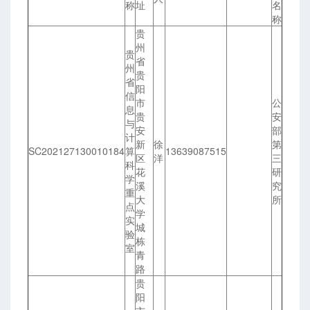
称
址
名
称
贵
州
贵
省
州
贵
省
阳
信
市
公
息
贵
安
与
安
部
计
新
徐
第
SC202127130010184
算
13639087515
区
洋
三
科
花
研
学
溪
究
重
大
所
点
学
实
城
验
栋
室
青
路
贵
阳