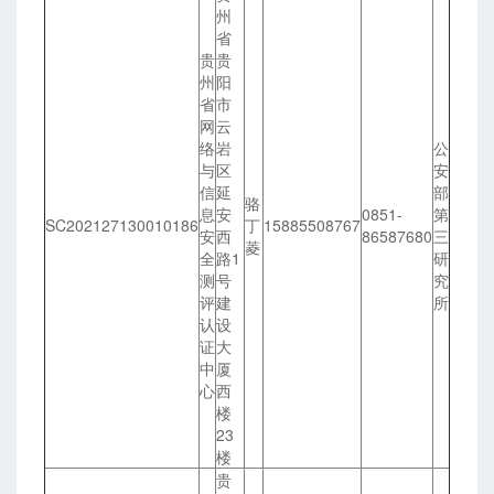
州
省
贵
贵
州
阳
省
市
网
云
络
岩
公
与
区
安
信
延
部
骆
息
安
0851-
第
SC202127130010186
丁
15885508767
安
西
86587680
三
菱
全
路1
研
测
号
究
评
建
所
认
设
证
大
中
厦
心
西
楼
23
楼
贵