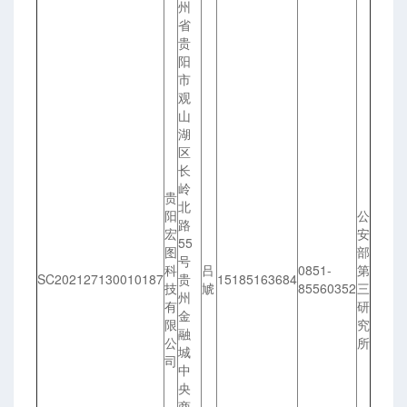
州
省
贵
阳
市
观
山
湖
区
长
岭
贵
北
阳
公
路
宏
安
55
图
部
号
科
吕
0851-
第
SC202127130010187
贵
15185163684
技
虓
85560352
三
州
有
研
金
限
究
融
公
所
城
司
中
央
商