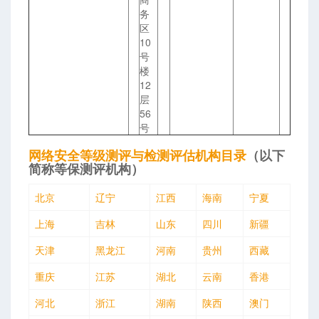
务
区
10
号
楼
12
层
56
号
网络安全等级测评与检测评估机构目录
（以下
简称等保测评机构）
北京
辽宁
江西
海南
宁夏
上海
吉林
山东
四川
新疆
天津
黑龙江
河南
贵州
西藏
重庆
江苏
湖北
云南
香港
河北
浙江
湖南
陕西
澳门