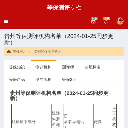
等保测评
专栏
头条
导航
导
航
贵州等保测评机构名单（2024-01-25同步更
新）
等保专栏
贵州等保测评机构
等保知识
测评机构
测评师
法规标准
等保产品
发展历程
等保2.0
贵州等保测评机构名单（2024-01-25同步更
新）
认
机
注
证
联
构
册
机
认证证书编号
系
联系电话
传真
名
地
构
人