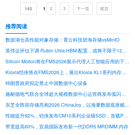
143
1
2
3
下一页
尾页
推荐阅读
数据湖仓高性能对象存储：霄云科技碧海存储vsMinIO
英伟达评估下调 Rubin Ultra HBM 配置，或将不限于12Hi HBM4E
Silicon Motion将在FMS2026展示代理人工智能应用的下一代存储解决方案
Kioxia恺侠将在FMS2026上，展出Kioxia XL1系列内存扩展模块
特朗普政府拟定禁止中国数据中心设备
施耐德电气联合全球超大规模数据中心运营商发布弧闪风险评估报告
东芝全阵容存储亮相2026 ChinaJoy，以海量数据底座赋能“与AI同游”新体验
性能提升92%，铠侠发布CM10系列企业级SSD，首载PCIe 6.0接口
带宽提高60%，宜鼎国际发布新一代DDR5 MRDIMM 内存