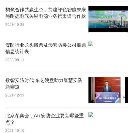
构筑合作共赢生态，共建绿色智能未来
施耐德电气关键电源业务携渠道合作伙
伴共绘发展蓝图
2023-10-26
安防行业龙头股票及涉安防类公司股票
信息统计表
2023-09-11
数智安防时代 东芝硬盘助力智慧安防
新赛道
2021-12-31
北京冬奥会，AI+安防企业要划哪些重
点？
2021-10-16