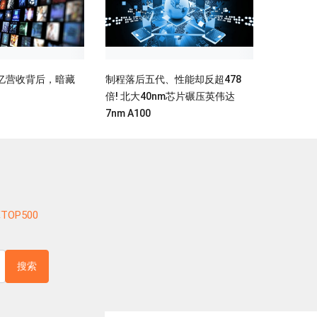
亿营收背后，暗藏
制程落后五代、性能却反超478
倍! 北大40nm芯片碾压英伟达
7nm A100
TOP500
搜索