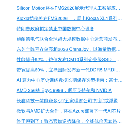
Silicon Motion将在FMS2026展示代理人工智能应用的下一代存储解决方案
Kioxia恺侠将在FMS2026上，展出Kioxia XL1系列内存扩展模块
特朗普政府拟定禁止中国数据中心设备
施耐德电气联合全球超大规模数据中心运营商发布弧闪风险评估报告
东芝全阵容存储亮相2026 ChinaJoy，以海量数据底座赋能“与AI同游”新体验
性能提升92%，铠侠发布CM10系列企业级SSD，首载PCIe 6.0接口
带宽提高60%，宜鼎国际发布新一代DDR5 MRDIMM 内存
AI 算力中心历史训练数据长期保存选型指南：富士胶片 LTO 磁带解决方案深度解析
AMD 256核 Epyc 9996，碾压英特尔和 NVIDIA
长鑫科技一签能赚多少?五家理财公司“打新”或浮盈近2亿元
微软与AMD扩大合作，将在Azure部署下一代AI芯片
终于蹲到了！致态官旗逆势降价，全线低价无套路，扩容党直接冲！