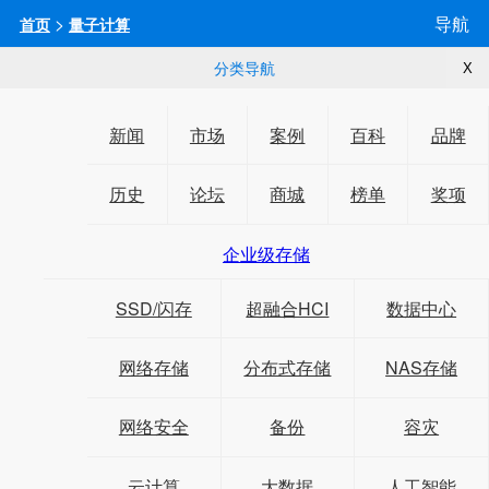
>
导航
首页
量子计算
分类导航
X
新闻
市场
案例
百科
品牌
历史
论坛
商城
榜单
奖项
企业级存储
SSD/闪存
超融合HCI
数据中心
网络存储
分布式存储
NAS存储
网络安全
备份
容灾
云计算
大数据
人工智能