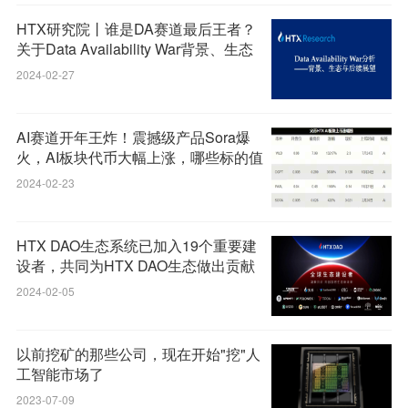
HTX研究院丨谁是DA赛道最后王者？
关于Data Availability War背景、生态
与后续展望
2024-02-27
AI赛道开年王炸！震撼级产品Sora爆
火，AI板块代币大幅上涨，哪些标的值
得布局？
2024-02-23
HTX DAO生态系统已加入19个重要建
设者，共同为HTX DAO生态做出贡献
2024-02-05
以前挖矿的那些公司，现在开始"挖"人
工智能市场了
2023-07-09