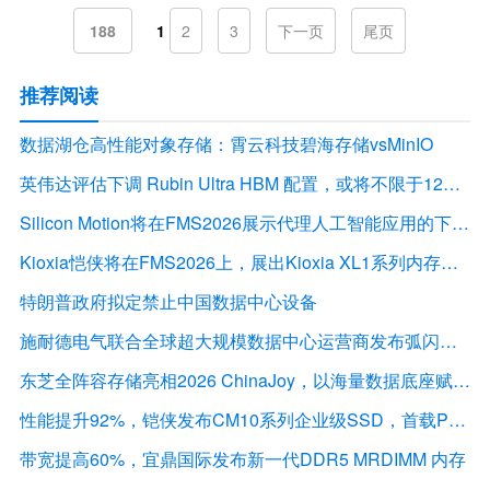
188
1
2
3
下一页
尾页
推荐阅读
数据湖仓高性能对象存储：霄云科技碧海存储vsMinIO
英伟达评估下调 Rubin Ultra HBM 配置，或将不限于12Hi HBM4E
Silicon Motion将在FMS2026展示代理人工智能应用的下一代存储解决方案
Kioxia恺侠将在FMS2026上，展出Kioxia XL1系列内存扩展模块
特朗普政府拟定禁止中国数据中心设备
施耐德电气联合全球超大规模数据中心运营商发布弧闪风险评估报告
东芝全阵容存储亮相2026 ChinaJoy，以海量数据底座赋能“与AI同游”新体验
性能提升92%，铠侠发布CM10系列企业级SSD，首载PCIe 6.0接口
带宽提高60%，宜鼎国际发布新一代DDR5 MRDIMM 内存