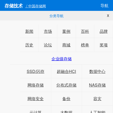
存储技术
导航
/ 中国存储网
分类导航
X
新闻
市场
案例
百科
品牌
历史
论坛
商城
榜单
奖项
企业级存储
SSD/闪存
超融合HCI
数据中心
网络存储
分布式存储
NAS存储
网络安全
备份
容灾
云计算
大数据
人工智能