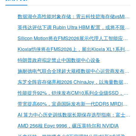
数据湖仓高性能对象存储：霄云科技碧海存储vsMinIO
英伟达评估下调 Rubin Ultra HBM 配置，或将不限于12Hi HBM4E
Silicon Motion将在FMS2026展示代理人工智能应用的下一代存储解决方案
Kioxia恺侠将在FMS2026上，展出Kioxia XL1系列内存扩展模块
特朗普政府拟定禁止中国数据中心设备
施耐德电气联合全球超大规模数据中心运营商发布弧闪风险评估报告
东芝全阵容存储亮相2026 ChinaJoy，以海量数据底座赋能“与AI同游”新体验
性能提升92%，铠侠发布CM10系列企业级SSD，首载PCIe 6.0接口
带宽提高60%，宜鼎国际发布新一代DDR5 MRDIMM 内存
AI 算力中心历史训练数据长期保存选型指南：富士胶片 LTO 磁带解决方案深度解析
AMD 256核 Epyc 9996，碾压英特尔和 NVIDIA