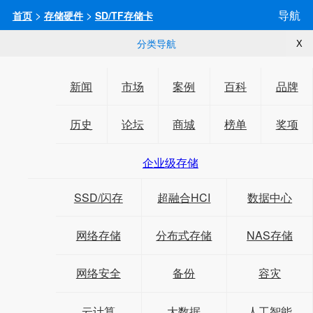
>
>
导航
首页
存储硬件
SD/TF存储卡
分类导航
X
新闻
市场
案例
百科
品牌
历史
论坛
商城
榜单
奖项
企业级存储
SSD/闪存
超融合HCI
数据中心
网络存储
分布式存储
NAS存储
网络安全
备份
容灾
云计算
大数据
人工智能