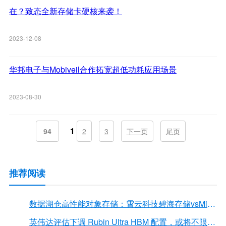
在？致态全新存储卡硬核来袭！
2023-12-08
华邦电子与Mobiveil合作拓宽超低功耗应用场景
2023-08-30
1
94
2
3
下一页
尾页
推荐阅读
数据湖仓高性能对象存储：霄云科技碧海存储vsMinIO
英伟达评估下调 Rubin Ultra HBM 配置，或将不限于12Hi HBM4E