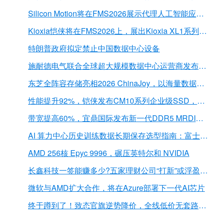
Silicon Motion将在FMS2026展示代理人工智能应用的下一代存储解决方案
Kioxia恺侠将在FMS2026上，展出Kioxia XL1系列内存扩展模块
特朗普政府拟定禁止中国数据中心设备
施耐德电气联合全球超大规模数据中心运营商发布弧闪风险评估报告
东芝全阵容存储亮相2026 ChinaJoy，以海量数据底座赋能“与AI同游”新体验
性能提升92%，铠侠发布CM10系列企业级SSD，首载PCIe 6.0接口
带宽提高60%，宜鼎国际发布新一代DDR5 MRDIMM 内存
AI 算力中心历史训练数据长期保存选型指南：富士胶片 LTO 磁带解决方案深度解析
AMD 256核 Epyc 9996，碾压英特尔和 NVIDIA
长鑫科技一签能赚多少?五家理财公司“打新”或浮盈近2亿元
微软与AMD扩大合作，将在Azure部署下一代AI芯片
终于蹲到了！致态官旗逆势降价，全线低价无套路，扩容党直接冲！