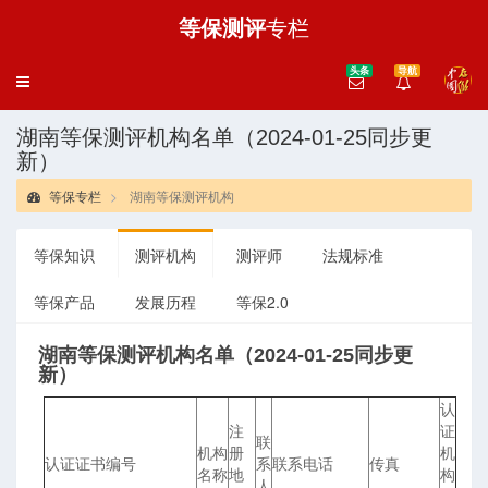
等保测评
专栏
头条
导航
导
航
湖南等保测评机构名单（2024-01-25同步更
新）
等保专栏
湖南等保测评机构
等保知识
测评机构
测评师
法规标准
等保产品
发展历程
等保2.0
湖南等保测评机构名单（2024-01-25同步更
新）
认
注
证
联
机构
册
机
认证证书编号
系
联系电话
传真
名称
地
构
人