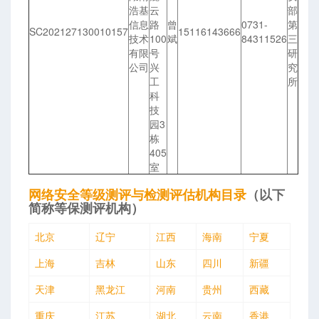
浩基
云
部
信息
路
曾
0731-
第
SC202127130010157
15116143666
技术
100
斌
84311526
三
有限
号
研
公司
兴
究
工
所
科
技
园3
栋
405
室
网络安全等级测评与检测评估机构目录
（以下
简称等保测评机构）
北京
辽宁
江西
海南
宁夏
上海
吉林
山东
四川
新疆
天津
黑龙江
河南
贵州
西藏
重庆
江苏
湖北
云南
香港