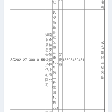
址
名
称
长
沙
高
新
开
湖南
发
省金
区
公
盾信
麓
安
息安
云
部
全等
罗
路
第
SC202127130010155
级保
晓
13808482451
100
三
护评
燕
号
研
估中
兴
究
心有
工
所
限公
科
司
技
园
10
栋
502