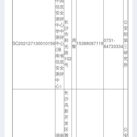
中国
信息
安全
测评
长
公
中心
沙
安
华中
市
部
测评
和
周
0731-
第
SC202127130010156
中心
15388087119
光
黎
84733334
三
(湖
路
研
南省
102
究
信息
号
所
安全
测评
中
心）
长
沙
高
新
开
发
区
公
湖南
麓
安