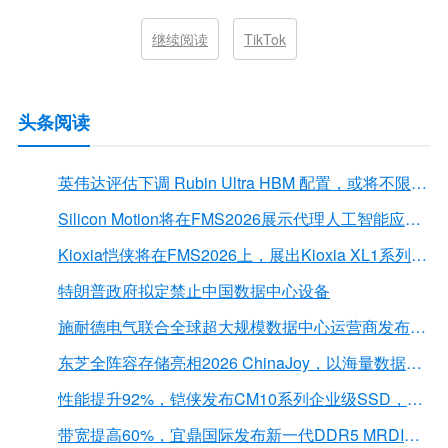
继续阅读
TikTok
头条阅读
英伟达评估下调 Rubin Ultra HBM 配置，或将不限于12Hi HBM4E
Silicon Motion将在FMS2026展示代理人工智能应用的下一代存储解决方案
Kioxia恺侠将在FMS2026上，展出Kioxia XL1系列内存扩展模块
特朗普政府拟定禁止中国数据中心设备
施耐德电气联合全球超大规模数据中心运营商发布弧闪风险评估报告
东芝全阵容存储亮相2026 ChinaJoy，以海量数据底座赋能“与AI同游”新体验
性能提升92%，铠侠发布CM10系列企业级SSD，首载PCIe 6.0接口
带宽提高60%，宜鼎国际发布新一代DDR5 MRDIMM 内存