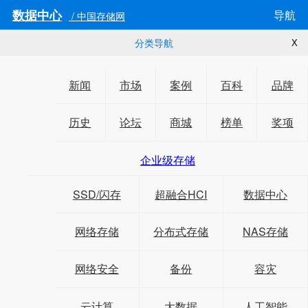
数据中心
导航
/ 中国存储网
分类导航
X
新闻
市场
案例
百科
品牌
历史
论坛
商城
榜单
奖项
企业级存储
SSD/闪存
超融合HCI
数据中心
网络存储
分布式存储
NAS存储
网络安全
备份
容灾
云计算
大数据
人工智能