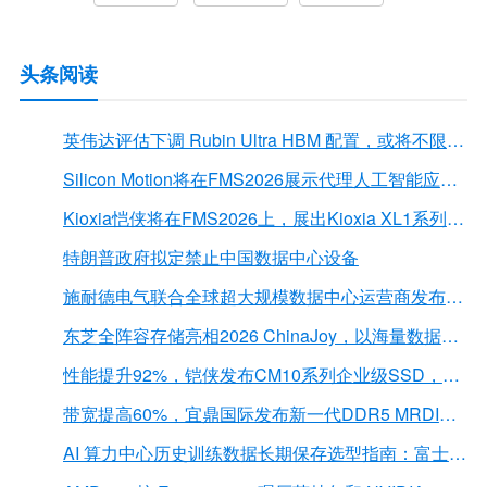
头条阅读
英伟达评估下调 Rubin Ultra HBM 配置，或将不限于12Hi HBM4E
Silicon Motion将在FMS2026展示代理人工智能应用的下一代存储解决方案
Kioxia恺侠将在FMS2026上，展出Kioxia XL1系列内存扩展模块
特朗普政府拟定禁止中国数据中心设备
施耐德电气联合全球超大规模数据中心运营商发布弧闪风险评估报告
东芝全阵容存储亮相2026 ChinaJoy，以海量数据底座赋能“与AI同游”新体验
性能提升92%，铠侠发布CM10系列企业级SSD，首载PCIe 6.0接口
带宽提高60%，宜鼎国际发布新一代DDR5 MRDIMM 内存
AI 算力中心历史训练数据长期保存选型指南：富士胶片 LTO 磁带解决方案深度解析