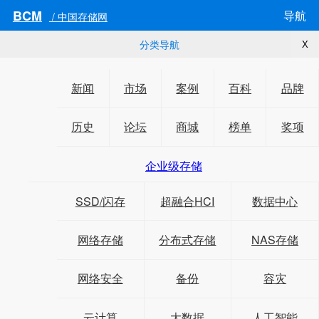
BCM
导航
/ 中国存储网
分类导航
X
新闻
市场
案例
百科
品牌
历史
论坛
商城
榜单
奖项
企业级存储
SSD/闪存
超融合HCI
数据中心
网络存储
分布式存储
NAS存储
网络安全
备份
容灾
云计算
大数据
人工智能