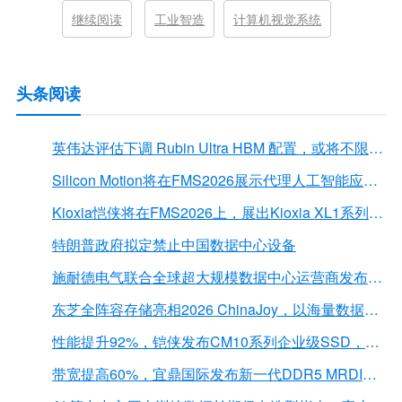
继续阅读
工业智造
计算机视觉系统
头条阅读
英伟达评估下调 Rubin Ultra HBM 配置，或将不限于12Hi HBM4E
Silicon Motion将在FMS2026展示代理人工智能应用的下一代存储解决方案
Kioxia恺侠将在FMS2026上，展出Kioxia XL1系列内存扩展模块
特朗普政府拟定禁止中国数据中心设备
施耐德电气联合全球超大规模数据中心运营商发布弧闪风险评估报告
东芝全阵容存储亮相2026 ChinaJoy，以海量数据底座赋能“与AI同游”新体验
性能提升92%，铠侠发布CM10系列企业级SSD，首载PCIe 6.0接口
带宽提高60%，宜鼎国际发布新一代DDR5 MRDIMM 内存