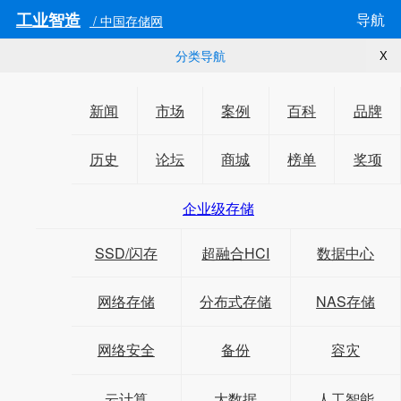
工业智造
导航
/ 中国存储网
分类导航
X
新闻
市场
案例
百科
品牌
历史
论坛
商城
榜单
奖项
企业级存储
SSD/闪存
超融合HCI
数据中心
网络存储
分布式存储
NAS存储
网络安全
备份
容灾
云计算
大数据
人工智能