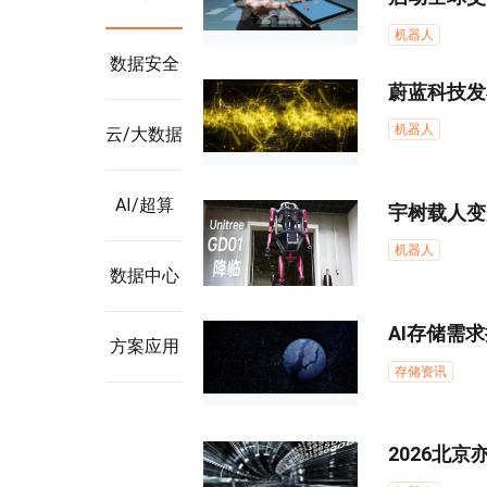
机器人
数据安全
蔚蓝科技发布
机器人
云/大数据
AI/超算
宇树载人变
机器人
数据中心
AI存储需
方案应用
存储资讯
2026北