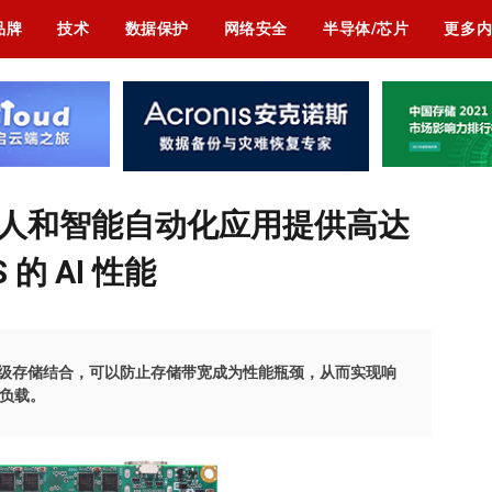
品牌
技术
数据保护
网络安全
半导体/芯片
更多
0为机器人和智能自动化应用提供高达
S 的 AI 性能
Me级存储结合，可以防止存储带宽成为性能瓶颈，从而实现响
作负载。