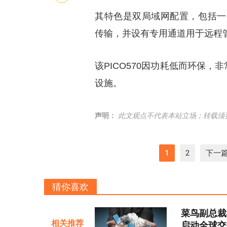
其特色是双局域网配置，包括一个
传输，并设有专用通道用于远程
该PICO570因功耗低而环保
设施。
声明：
此文观点不代表本站立场；转载须
1
2
下一
猜你喜欢
菜鸟副总裁
相关推荐
启动全球交