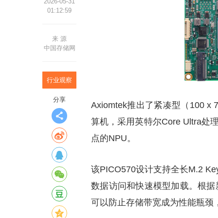
2026-05-31
01:12:59
来 源
中国存储网
行业观察
分享
Axiomtek推出了紧凑型（100 x
算机，采用英特尔Core Ultr
点的NPU。
该PICO570设计支持全长M.2 Key
数据访问和快速模型加载。根据新
可以防止存储带宽成为性能瓶颈