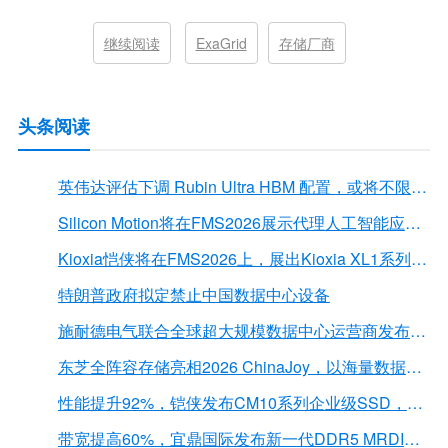
继续阅读
ExaGrid
存储厂商
头条阅读
英伟达评估下调 Rubin Ultra HBM 配置，或将不限于12Hi HBM4E
Silicon Motion将在FMS2026展示代理人工智能应用的下一代存储解决方案
Kioxia恺侠将在FMS2026上，展出Kioxia XL1系列内存扩展模块
特朗普政府拟定禁止中国数据中心设备
施耐德电气联合全球超大规模数据中心运营商发布弧闪风险评估报告
东芝全阵容存储亮相2026 ChinaJoy，以海量数据底座赋能“与AI同游”新体验
性能提升92%，铠侠发布CM10系列企业级SSD，首载PCIe 6.0接口
带宽提高60%，宜鼎国际发布新一代DDR5 MRDIMM 内存