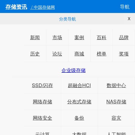
存储资讯
导航
/ 中国存储网
分类导航
X
新闻
市场
案例
百科
品牌
历史
论坛
商城
榜单
奖项
企业级存储
SSD/闪存
超融合HCI
数据中心
网络存储
分布式存储
NAS存储
网络安全
备份
容灾
云计算
大数据
人工智能