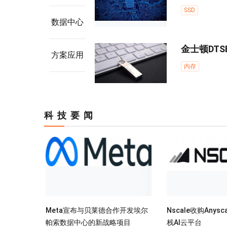
SSD
数据中心
金士顿DT
方案应用
内存
科技要闻
Meta宣布与贝莱德合作开发埃尔
Nscale收购Anys
帕索数据中心的新战略项目
栈AI云平台