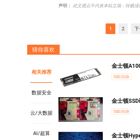
声明：
此文观点不代表本站立场；转载须
1
2
下
猜你喜欢
金士顿A100
相关推荐
SSD/闪存
数据安全
金士顿SS
SSD/闪存
云/大数据
AI/超算
金士顿Hype