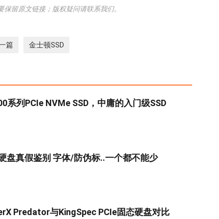
要保留原文链接；版权疑问请联系我们。
一篇
金士顿SSD
0系列PCIe NVMe SSD，中庸的入门级SSD
D硬盘真假鉴别 字体/防伪标..一个都不能少
rX Predator与KingSpec PCIe固态硬盘对比