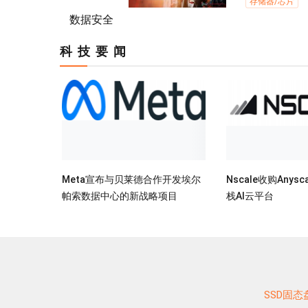
存储器/芯片
数据安全
科技要闻
云/大数据
AI/超算
数据中心
Meta宣布与贝莱德合作开发埃尔
Nscale收购Anys
帕索数据中心的新战略项目
栈AI云平台
方案应用
SSD固态