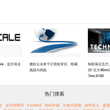
cale，提升其全
微软云业务千亿营收背后，暗藏
制程落后五代、
挑战与风险
倍! 北大40
7nm A100
热门搜索
盘
全闪存阵列
FreeNAS
NAS存储
分布式存储
软件定义
超算