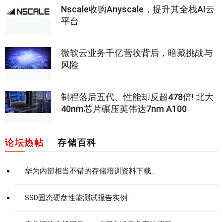
Nscale收购Anyscale，提升其全栈AI云
平台
微软云业务千亿营收背后，暗藏挑战与
风险
制程落后五代、性能却反超478倍! 北大
40nm芯片碾压英伟达7nm A100
论坛热帖
存储百科
华为内部相当不错的存储培训资料下载...
SSD固态硬盘性能测试报告实例...