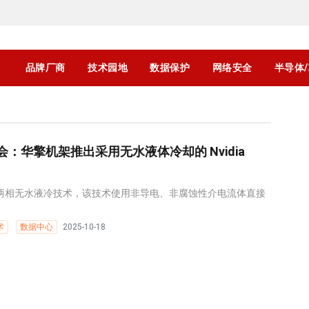
品牌厂商
技术园地
数据保护
网络安全
半导体
球峰会：华擎机架推出采用无水液体冷却的 Nvidia
re的两相无水液冷技术，该技术使用非导电、非腐蚀性介电流体直接
术
数据中心
2025-10-18