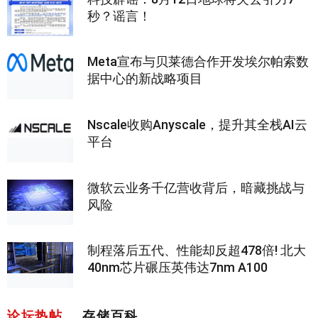
秒？谣言！
Meta宣布与贝莱德合作开发埃尔帕索数
据中心的新战略项目
Nscale收购Anyscale，提升其全栈AI云
平台
微软云业务千亿营收背后，暗藏挑战与
风险
制程落后五代、性能却反超478倍! 北大
40nm芯片碾压英伟达7nm A100
论坛热帖
存储百科