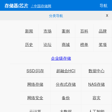
存储器/芯片
导航
/ 中国存储网
分类导航
X
新闻
市场
案例
百科
品牌
历史
论坛
商城
榜单
奖项
企业级存储
SSD/闪存
超融合HCI
数据中心
网络存储
分布式存储
NAS存储
网络安全
备份
容灾
云计算
大数据
人工智能